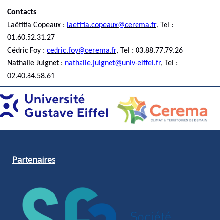
Contacts
Laëtitia Copeaux :
laetitia.copeaux@cerema.fr
, Tel :
01.60.52.31.27
Cédric Foy :
cedric.foy@cerema.fr
, Tel : 03.88.77.79.26
Nathalie Juignet :
nathalie.juignet@univ-eiffel.fr
, Tel :
02.40.84.58.61
Partenaires