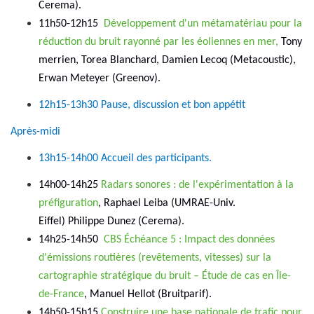
Cerema).
11h50-12h15
Développement d'un métamatériau pour la
réduction du bruit rayonné par les éoliennes en mer,
Tony
merrien, Torea Blanchard, Damien Lecoq (Metacoustic),
Erwan Meteyer (Greenov).
12h15-13h30 Pause, discussion et bon appétit
Après-midi
13h15-14h00 Accueil des participants.
14h00-14h25
Radars sonores : de l'expérimentation à la
préfiguration
, Raphael Leiba (UMRAE-Univ.
Eiffel) Philippe Dunez (Cerema).
14h25-14h50
CBS Échéance 5 : Impact des données
d'émissions routières (revêtements, vitesses) sur la
cartographie stratégique du bruit – Étude de cas en Île-
de-France
, Manuel Hellot (Bruitparif).
14h50-15h15
Construire une base nationale de trafic pour